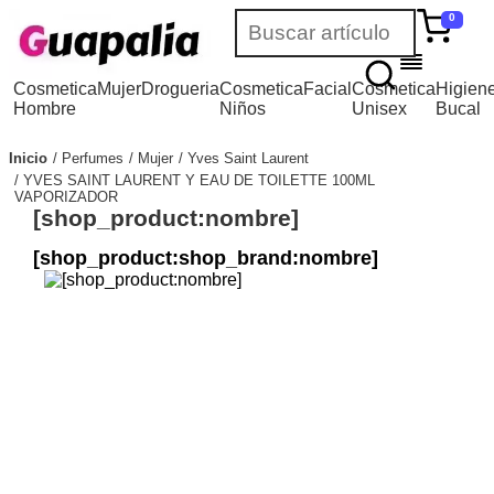
0
Cosmetica
Mujer
Drogueria
Cosmetica
Facial
Cosmetica
Higien
Hombre
Niños
Unisex
Bucal
Inicio
Perfumes
Mujer
Yves Saint Laurent
YVES SAINT LAURENT Y EAU DE TOILETTE 100ML
VAPORIZADOR
[shop_product:nombre]
[shop_product:shop_brand:nombre]