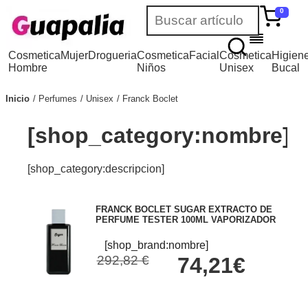
0
Cosmetica
Mujer
Drogueria
Cosmetica
Facial
Cosmetica
Higien
Hombre
Niños
Unisex
Bucal
Inicio
Perfumes
Unisex
Franck Boclet
[shop_category:nombre]
[shop_category:descripcion]
FRANCK BOCLET SUGAR EXTRACTO DE
PERFUME TESTER 100ML VAPORIZADOR
[shop_brand:nombre]
292,82 €
74,21€