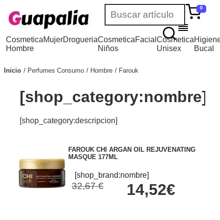
0
Cosmetica
Mujer
Drogueria
Cosmetica
Facial
Cosmetica
Higien
Hombre
Niños
Unisex
Bucal
Inicio
Perfumes Consumo
Hombre
Farouk
[shop_category:nombre]
[shop_category:descripcion]
FAROUK CHI ARGAN OIL REJUVENATING
MASQUE 177ML
[shop_brand:nombre]
32,67 €
14,52€