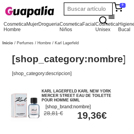
0
Cosmetica
Mujer
Drogueria
Cosmetica
Facial
Cosmetica
Higien
Hombre
Niños
Unisex
Bucal
Inicio
Perfumes
Hombre
Karl Lagerfeld
[shop_category:nombre]
[shop_category:descripcion]
KARL LAGERFELD KARL NEW YORK
MERCER STREET EAU DE TOILETTE
POUR HOMME 60ML
[shop_brand:nombre]
28,81 €
19,36€