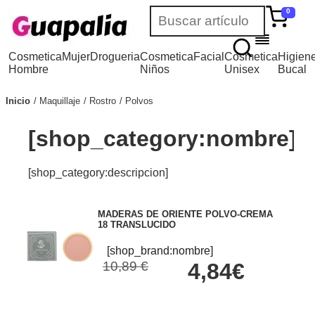
0
Cosmetica
Mujer
Drogueria
Cosmetica
Facial
Cosmetica
Higien
Hombre
Niños
Unisex
Bucal
Inicio
Maquillaje
Rostro
Polvos
[shop_category:nombre]
[shop_category:descripcion]
MADERAS DE ORIENTE POLVO-CREMA
18 TRANSLUCIDO
[shop_brand:nombre]
10,89 €
4,84€