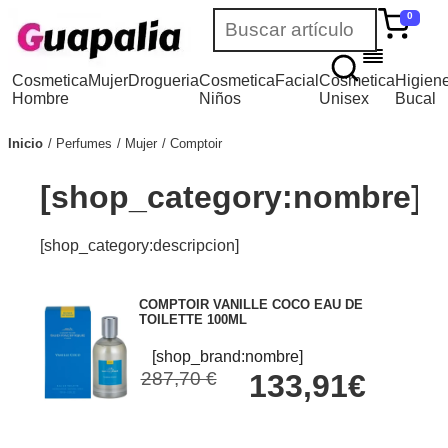
0
Cosmetica
Mujer
Drogueria
Cosmetica
Facial
Cosmetica
Higien
Hombre
Niños
Unisex
Bucal
Inicio
Perfumes
Mujer
Comptoir
[shop_category:nombre]
[shop_category:descripcion]
COMPTOIR VANILLE COCO EAU DE
TOILETTE 100ML
[shop_brand:nombre]
287,70 €
133,91€