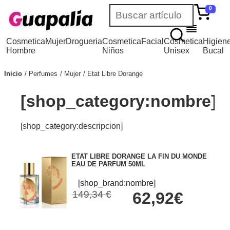
0
Cosmetica
Mujer
Drogueria
Cosmetica
Facial
Cosmetica
Higien
Hombre
Niños
Unisex
Bucal
Inicio
Perfumes
Mujer
Etat Libre Dorange
[shop_category:nombre]
[shop_category:descripcion]
ETAT LIBRE DORANGE LA FIN DU MONDE
EAU DE PARFUM 50ML
[shop_brand:nombre]
149,34 €
62,92€