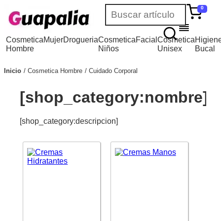
0
Cosmetica
Mujer
Drogueria
Cosmetica
Facial
Cosmetica
Higien
Hombre
Niños
Unisex
Bucal
Inicio
Cosmetica Hombre
Cuidado Corporal
[shop_category:nombre]
[shop_category:descripcion]