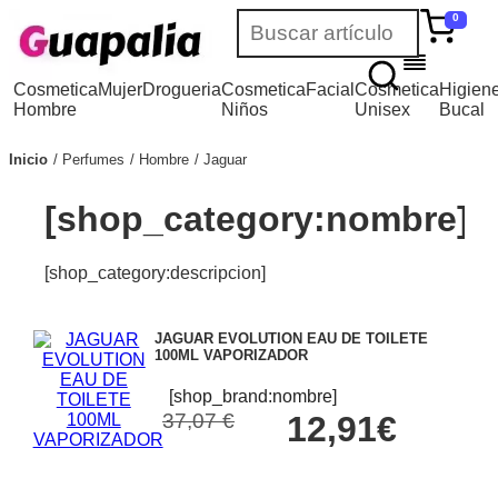
0
Cosmetica
Mujer
Drogueria
Cosmetica
Facial
Cosmetica
Higien
Hombre
Niños
Unisex
Bucal
Inicio
Perfumes
Hombre
Jaguar
[shop_category:nombre]
[shop_category:descripcion]
JAGUAR EVOLUTION EAU DE TOILETE
100ML VAPORIZADOR
[shop_brand:nombre]
37,07 €
12,91€