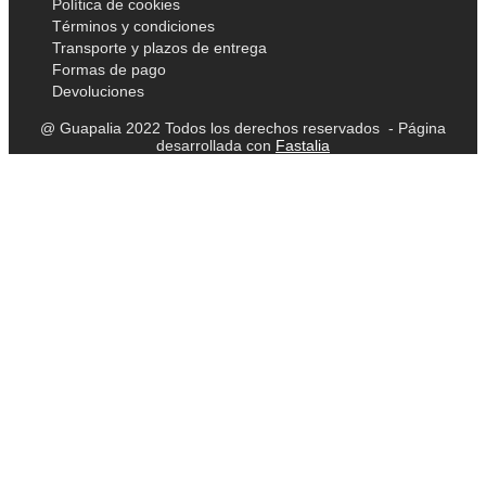
Política de cookies
Términos y condiciones
Transporte y plazos de entrega
Formas de pago
Devoluciones
@ Guapalia 2022 Todos los derechos reservados - Página
desarrollada con
Fastalia