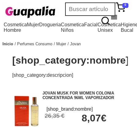
0
Cosmetica
Mujer
Drogueria
Cosmetica
Facial
Cosmetica
Higien
Hombre
Niños
Unisex
Bucal
Inicio
Perfumes Consumo
Mujer
Jovan
[shop_category:nombre]
[shop_category:descripcion]
JOVAN MUSK FOR WOMEN COLONIA
CONCENTRADA 96ML VAPORIZADOR
[shop_brand:nombre]
26,35 €
8,07€