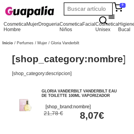
0
Cosmetica
Mujer
Drogueria
Cosmetica
Facial
Cosmetica
Higien
Hombre
Niños
Unisex
Bucal
Inicio
Perfumes
Mujer
Gloria Vanderbilt
[shop_category:nombre]
[shop_category:descripcion]
GLORIA VANDERBILT VANDERBILT EAU
DE TOILETTE 100ML VAPORIZADOR
[shop_brand:nombre]
21,78 €
8,07€