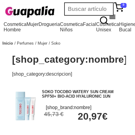
0
Cosmetica
Mujer
Drogueria
Cosmetica
Facial
Cosmetica
Higien
Hombre
Niños
Unisex
Bucal
Inicio
Perfumes
Mujer
Soko
[shop_category:nombre]
[shop_category:descripcion]
SOKO TOCOBO WATERY SUN CREAM
SPF50+ BIO-ACID HYALURONIC 1UN
[shop_brand:nombre]
45,73 €
20,97€