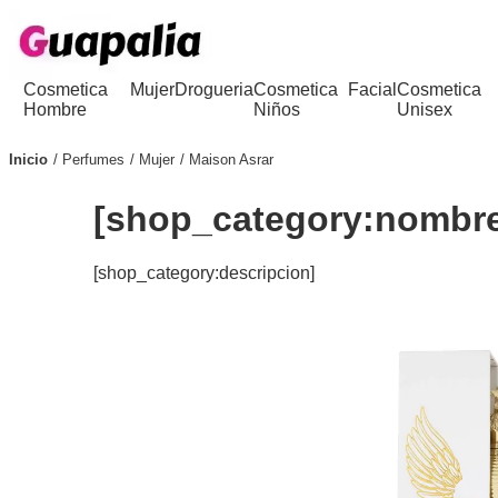
Cosmetica
Mujer
Drogueria
Cosmetica
Facial
Cosmetica
Hombre
Niños
Unisex
Inicio
Perfumes
Mujer
Maison Asrar
[shop_category:nombr
[shop_category:descripcion]