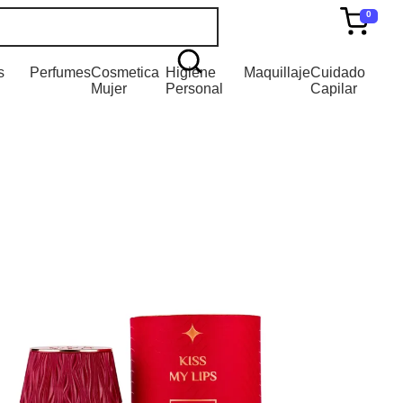
0
s
Perfumes
Cosmetica
Higiene
Maquillaje
Cuidado
Mujer
Personal
Capilar