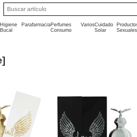
Higiene
Parafarmacia
Perfumes
Varios
Cuidado
Producto
Bucal
Consumo
Solar
Sexuales
e]