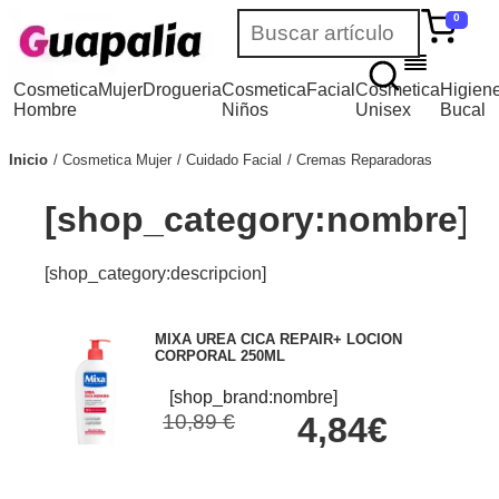
0
Cosmetica
Mujer
Drogueria
Cosmetica
Facial
Cosmetica
Higien
Hombre
Niños
Unisex
Bucal
Inicio
Cosmetica Mujer
Cuidado Facial
Cremas Reparadoras
[shop_category:nombre]
[shop_category:descripcion]
MIXA UREA CICA REPAIR+ LOCION
CORPORAL 250ML
[shop_brand:nombre]
10,89 €
4,84€