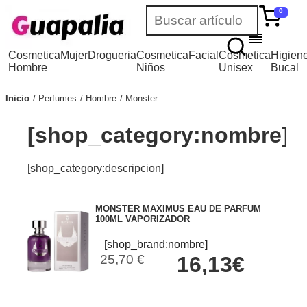
0
Cosmetica
Mujer
Drogueria
Cosmetica
Facial
Cosmetica
Higien
Hombre
Niños
Unisex
Bucal
Inicio
Perfumes
Hombre
Monster
[shop_category:nombre]
[shop_category:descripcion]
MONSTER MAXIMUS EAU DE PARFUM
100ML VAPORIZADOR
[shop_brand:nombre]
25,70 €
16,13€