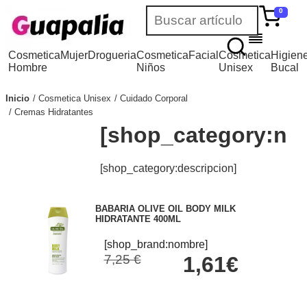
0
Cosmetica
Mujer
Drogueria
Cosmetica
Facial
Cosmetica
Higien
Hombre
Niños
Unisex
Bucal
Inicio
Cosmetica Unisex
Cuidado Corporal
Cremas Hidratantes
[shop_category:no
[shop_category:descripcion]
BABARIA OLIVE OIL BODY MILK
HIDRATANTE 400ML
[shop_brand:nombre]
7,25 €
1,61€