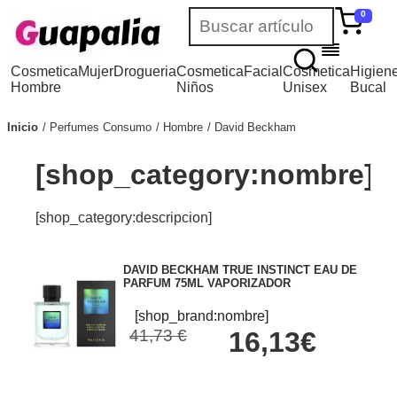
0
Cosmetica
Mujer
Drogueria
Cosmetica
Facial
Cosmetica
Higien
Hombre
Niños
Unisex
Bucal
Inicio
Perfumes Consumo
Hombre
David Beckham
[shop_category:nombre]
[shop_category:descripcion]
DAVID BECKHAM TRUE INSTINCT EAU DE
PARFUM 75ML VAPORIZADOR
[shop_brand:nombre]
41,73 €
16,13€