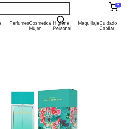
0
s
Perfumes
Cosmetica
Higiene
Maquillaje
Cuidado
Mujer
Personal
Capilar