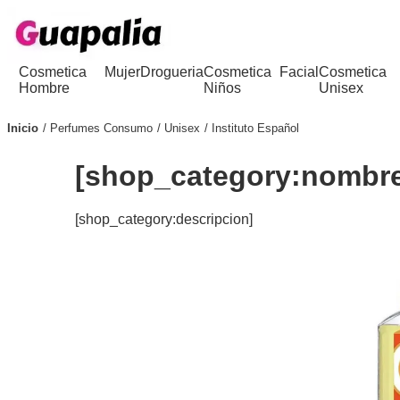
Cosmetica
Mujer
Drogueria
Cosmetica
Facial
Cosmetica
Hombre
Niños
Unisex
Inicio
Perfumes Consumo
Unisex
Instituto Español
[shop_category:nombr
[shop_category:descripcion]