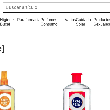
Higiene
Parafarmacia
Perfumes
Varios
Cuidado
Producto
Bucal
Consumo
Solar
Sexuales
e]