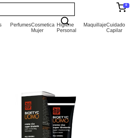
0
s
Perfumes
Cosmetica
Higiene
Maquillaje
Cuidado
Mujer
Personal
Capilar