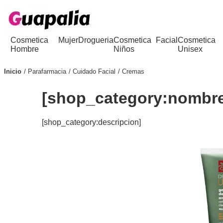
Cosmetica
Mujer
Drogueria
Cosmetica
Facial
Cosmetica
Hombre
Niños
Unisex
Inicio
Parafarmacia
Cuidado Facial
Cremas
[shop_category:nombr
[shop_category:descripcion]