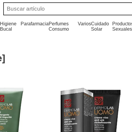
Higiene
Parafarmacia
Perfumes
Varios
Cuidado
Producto
Bucal
Consumo
Solar
Sexuales
e]