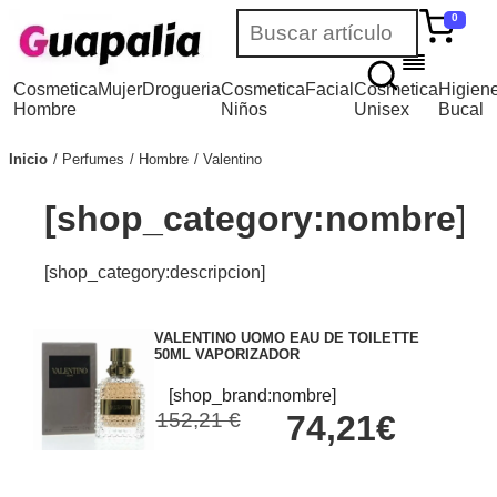
0
Cosmetica
Mujer
Drogueria
Cosmetica
Facial
Cosmetica
Higien
Hombre
Niños
Unisex
Bucal
Inicio
Perfumes
Hombre
Valentino
[shop_category:nombre]
[shop_category:descripcion]
VALENTINO UOMO EAU DE TOILETTE
50ML VAPORIZADOR
[shop_brand:nombre]
152,21 €
74,21€