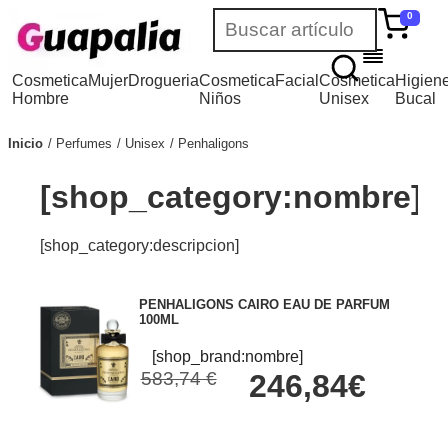
0
Cosmetica
Mujer
Drogueria
Cosmetica
Facial
Cosmetica
Higien
Hombre
Niños
Unisex
Bucal
Inicio
Perfumes
Unisex
Penhaligons
[shop_category:nombre]
[shop_category:descripcion]
PENHALIGONS CAIRO EAU DE PARFUM
100ML
[shop_brand:nombre]
583,74 €
246,84€