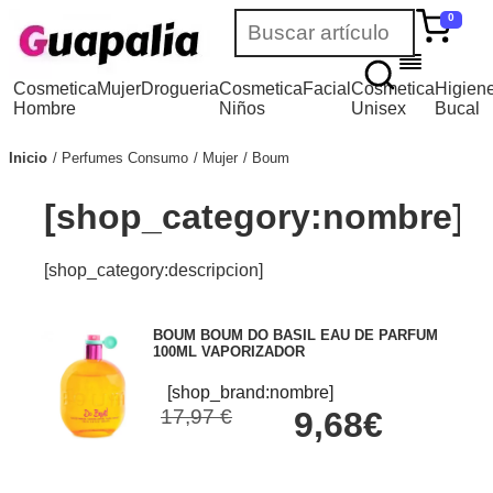
0
Cosmetica
Mujer
Drogueria
Cosmetica
Facial
Cosmetica
Higien
Hombre
Niños
Unisex
Bucal
Inicio
Perfumes Consumo
Mujer
Boum
[shop_category:nombre]
[shop_category:descripcion]
BOUM BOUM DO BASIL EAU DE PARFUM
100ML VAPORIZADOR
[shop_brand:nombre]
17,97 €
9,68€