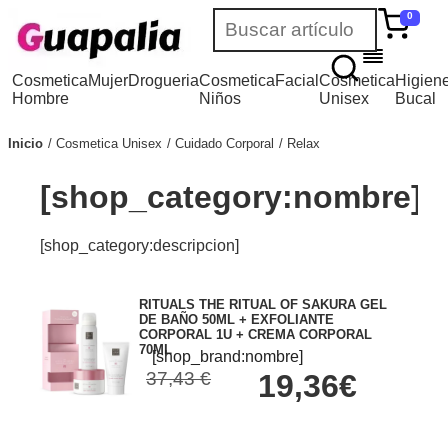
0
Cosmetica
Mujer
Drogueria
Cosmetica
Facial
Cosmetica
Higien
Hombre
Niños
Unisex
Bucal
Inicio
Cosmetica Unisex
Cuidado Corporal
Relax
[shop_category:nombre]
[shop_category:descripcion]
RITUALS THE RITUAL OF SAKURA GEL
DE BAÑO 50ML + EXFOLIANTE
CORPORAL 1U + CREMA CORPORAL
70ML
[shop_brand:nombre]
37,43 €
19,36€