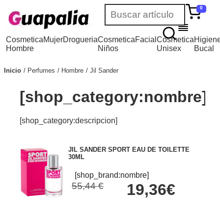
0
Cosmetica
Mujer
Drogueria
Cosmetica
Facial
Cosmetica
Higien
Hombre
Niños
Unisex
Bucal
Inicio
Perfumes
Hombre
Jil Sander
[shop_category:nombre]
[shop_category:descripcion]
JIL SANDER SPORT EAU DE TOILETTE
30ML
[shop_brand:nombre]
55,44 €
19,36€