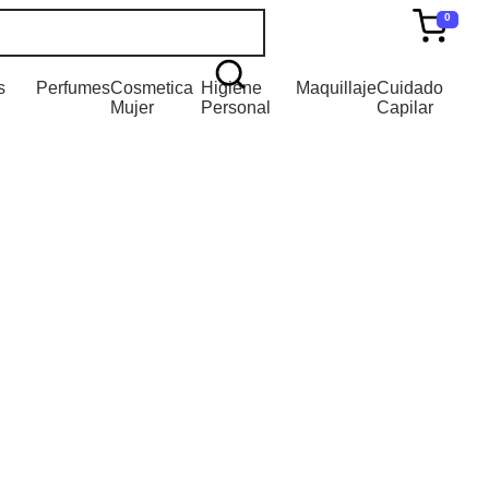
0
s
Perfumes
Cosmetica
Higiene
Maquillaje
Cuidado
Mujer
Personal
Capilar