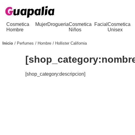
Cosmetica
Mujer
Drogueria
Cosmetica
Facial
Cosmetica
Hombre
Niños
Unisex
Inicio
Perfumes
Hombre
Hollister California
[shop_category:nombr
[shop_category:descripcion]