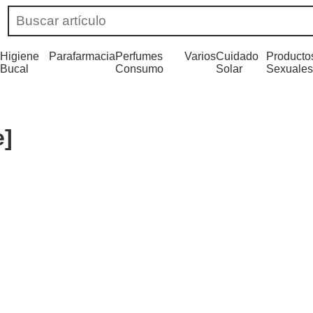
Higiene
Parafarmacia
Perfumes
Varios
Cuidado
Producto
Bucal
Consumo
Solar
Sexuales
e]