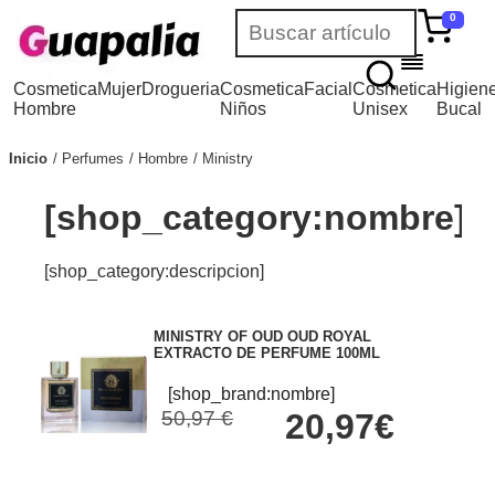
0
Cosmetica
Mujer
Drogueria
Cosmetica
Facial
Cosmetica
Higien
Hombre
Niños
Unisex
Bucal
Inicio
Perfumes
Hombre
Ministry
[shop_category:nombre]
[shop_category:descripcion]
MINISTRY OF OUD OUD ROYAL
EXTRACTO DE PERFUME 100ML
[shop_brand:nombre]
50,97 €
20,97€