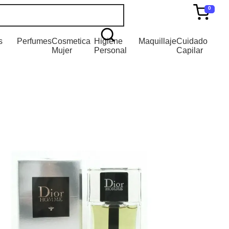
0
s
Perfumes
Cosmetica
Higiene
Maquillaje
Cuidado
Mujer
Personal
Capilar