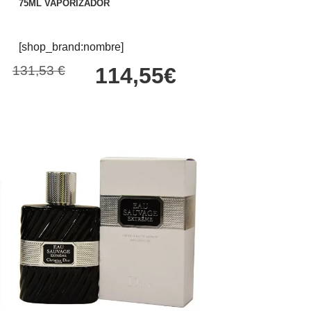
75ML VAPORIZADOR
[shop_brand:nombre]
131,53 €
114,55€