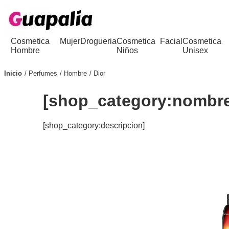
Cosmetica
Mujer
Drogueria
Cosmetica
Facial
Cosmetica
Hombre
Niños
Unisex
Inicio
Perfumes
Hombre
Dior
[shop_category:nombr
[shop_category:descripcion]