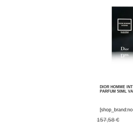
DIOR HOMME INT
PARFUM 50ML V
[shop_brand:no
157,58 €