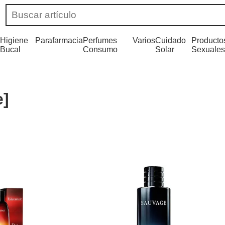
Higiene
Parafarmacia
Perfumes
Varios
Cuidado
Producto
Bucal
Consumo
Solar
Sexuales
e]