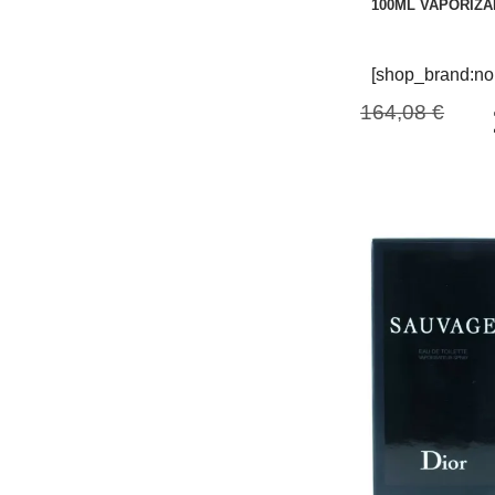
100ML VAPORIZ
[shop_brand:no
164,08 €