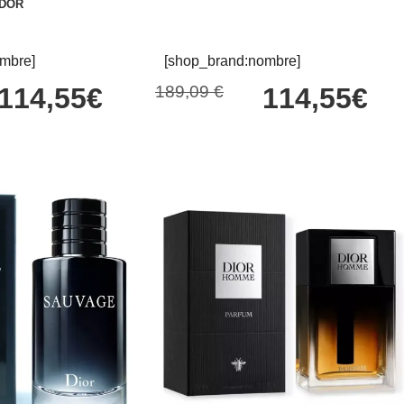
ADOR
mbre]
[shop_brand:nombre]
114,55€
189,09 €
114,55€