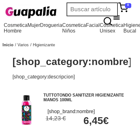
0
Cosmetica
Mujer
Drogueria
Cosmetica
Facial
Cosmetica
Higien
Hombre
Niños
Unisex
Bucal
Inicio
Varios
Higienizante
[shop_category:nombre]
[shop_category:descripcion]
TUTTOTONDO SANITIZER HIGIENIZANTE
MANOS 100ML
[shop_brand:nombre]
14,23 €
6,45€