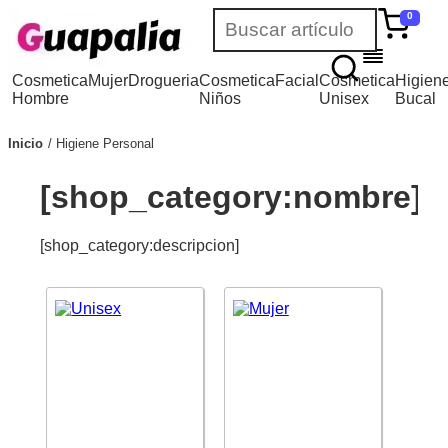
0
Cosmetica
Mujer
Drogueria
Cosmetica
Facial
Cosmetica
Higien
Hombre
Niños
Unisex
Bucal
Inicio
Higiene Personal
[shop_category:nombre]
[shop_category:descripcion]