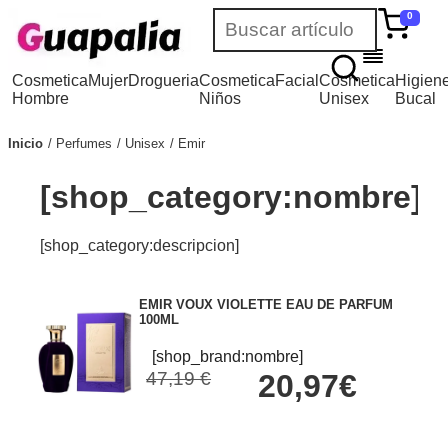
0
Cosmetica
Mujer
Drogueria
Cosmetica
Facial
Cosmetica
Higien
Hombre
Niños
Unisex
Bucal
Inicio
Perfumes
Unisex
Emir
[shop_category:nombre]
[shop_category:descripcion]
EMIR VOUX VIOLETTE EAU DE PARFUM
100ML
[shop_brand:nombre]
47,19 €
20,97€