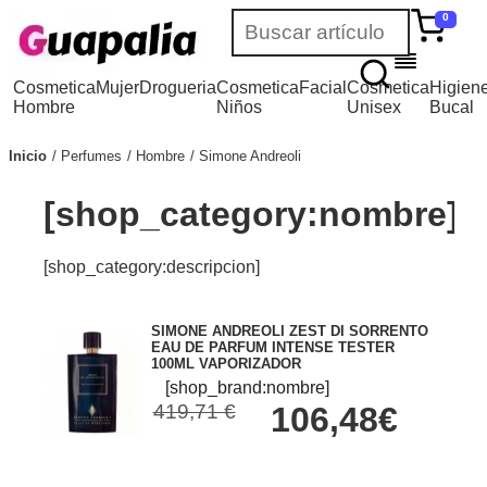
0
Cosmetica
Mujer
Drogueria
Cosmetica
Facial
Cosmetica
Higien
Hombre
Niños
Unisex
Bucal
Inicio
Perfumes
Hombre
Simone Andreoli
[shop_category:nombre]
[shop_category:descripcion]
SIMONE ANDREOLI ZEST DI SORRENTO
EAU DE PARFUM INTENSE TESTER
100ML VAPORIZADOR
[shop_brand:nombre]
419,71 €
106,48€