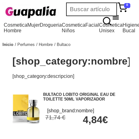
0
Cosmetica
Mujer
Drogueria
Cosmetica
Facial
Cosmetica
Higien
Hombre
Niños
Unisex
Bucal
Inicio
Perfumes
Hombre
Bultaco
[shop_category:nombre]
[shop_category:descripcion]
BULTACO LOBITO ORIGINAL EAU DE
TOILETTE 50ML VAPORIZADOR
[shop_brand:nombre]
71,74 €
4,84€