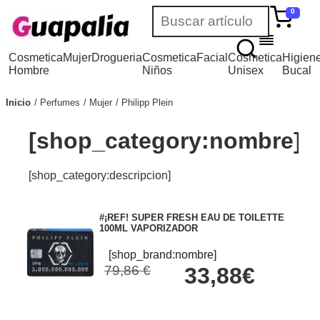
0
Cosmetica
Mujer
Drogueria
Cosmetica
Facial
Cosmetica
Higien
Hombre
Niños
Unisex
Bucal
Inicio
Perfumes
Mujer
Philipp Plein
[shop_category:nombre]
[shop_category:descripcion]
#¡REF! SUPER FRESH EAU DE TOILETTE
100ML VAPORIZADOR
[shop_brand:nombre]
79,86 €
33,88€