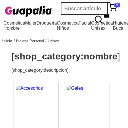
0
Cosmetica
Mujer
Drogueria
Cosmetica
Facial
Cosmetica
Higien
Hombre
Niños
Unisex
Bucal
Inicio
Higiene Personal
Unisex
[shop_category:nombre]
[shop_category:descripcion]