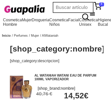
0
Cosmetica
Mujer
Drogueria
Cosmetica
Facial
Cosmetica
Higien
Hombre
Niños
Unisex
Bucal
Inicio
Perfumes
Mujer
AlWataniah
[shop_category:nombre]
[shop_category:descripcion]
AL WATANIAH WATANI EAU DE PARFUM
100ML VAPORIZADOR
[shop_brand:nombre]
40,76 €
14,52€