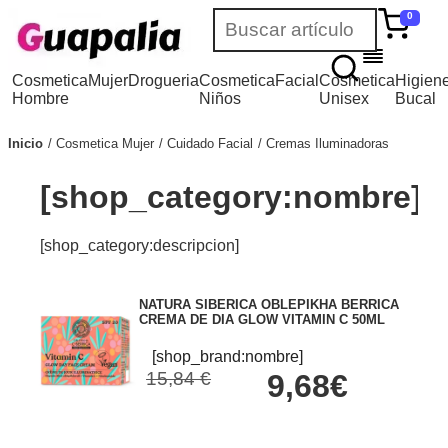
0
Cosmetica
Mujer
Drogueria
Cosmetica
Facial
Cosmetica
Higien
Hombre
Niños
Unisex
Bucal
Inicio
Cosmetica Mujer
Cuidado Facial
Cremas Iluminadoras
[shop_category:nombre]
[shop_category:descripcion]
NATURA SIBERICA OBLEPIKHA BERRICA
CREMA DE DIA GLOW VITAMIN C 50ML
[shop_brand:nombre]
15,84 €
9,68€