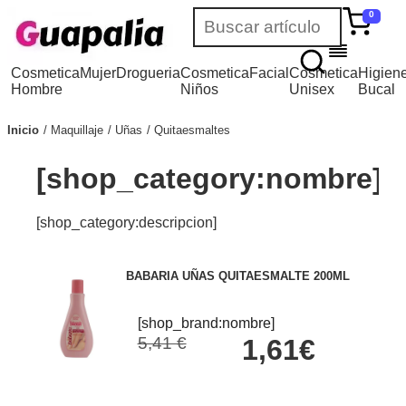
0
Cosmetica
Mujer
Drogueria
Cosmetica
Facial
Cosmetica
Higien
Hombre
Niños
Unisex
Bucal
Inicio
Maquillaje
Uñas
Quitaesmaltes
[shop_category:nombre]
[shop_category:descripcion]
BABARIA UÑAS QUITAESMALTE 200ML
[shop_brand:nombre]
5,41 €
1,61€