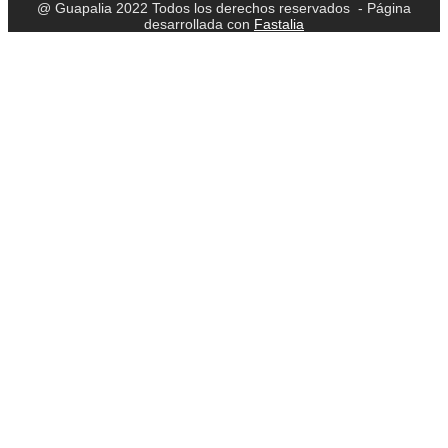
@ Guapalia 2022 Todos los derechos reservados - Página
desarrollada con
Fastalia