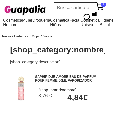
0
Cosmetica
Mujer
Drogueria
Cosmetica
Facial
Cosmetica
Higien
Hombre
Niños
Unisex
Bucal
Inicio
Perfumes
Mujer
Saphir
[shop_category:nombre]
[shop_category:descripcion]
SAPHIR DUE AMORE EAU DE PARFUM
POUR FEMME 50ML VAPORIZADOR
[shop_brand:nombre]
8,76 €
4,84€