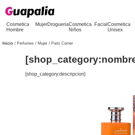
Cosmetica
Mujer
Drogueria
Cosmetica
Facial
Cosmetica
Hombre
Niños
Unisex
Inicio
Perfumes
Mujer
Paris Corner
[shop_category:nombr
[shop_category:descripcion]