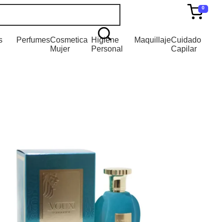
0
s
Perfumes
Cosmetica
Higiene
Maquillaje
Cuidado
Mujer
Personal
Capilar