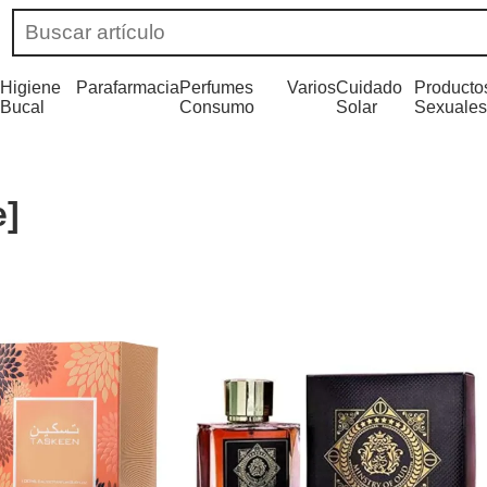
Higiene
Parafarmacia
Perfumes
Varios
Cuidado
Producto
Bucal
Consumo
Solar
Sexuales
e]