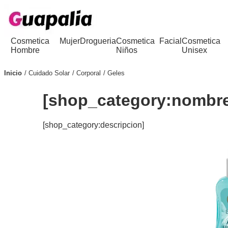
Cosmetica
Mujer
Drogueria
Cosmetica
Facial
Cosmetica
Hombre
Niños
Unisex
Inicio
Cuidado Solar
Corporal
Geles
[shop_category:nombr
[shop_category:descripcion]