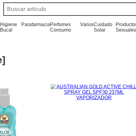
Higiene
Parafarmacia
Perfumes
Varios
Cuidado
Producto
Bucal
Consumo
Solar
Sexuales
e]