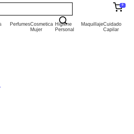
0
s
Perfumes
Cosmetica
Higiene
Maquillaje
Cuidado
Mujer
Personal
Capilar