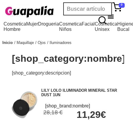
0
Cosmetica
Mujer
Drogueria
Cosmetica
Facial
Cosmetica
Higien
Hombre
Niños
Unisex
Bucal
Inicio
Maquillaje
Ojos
Iluminadores
[shop_category:nombre]
[shop_category:descripcion]
LILY LOLO ILUMINADOR MINERAL STAR
DUST 1UN
[shop_brand:nombre]
28,18 €
11,29€