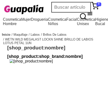
0
Cosmetica
Mujer
Drogueria
Cosmetica
Facial
Cosmetica
Higien
Hombre
Niños
Unisex
Bucal
Inicio
Maquillaje
Labios
Brillos De Labios
WETN WILD MEGALAST LOCKN SHINE BRILLO DE LABIOS
LOTUS PETAL 1UN
[shop_product:nombre]
[shop_product:shop_brand:nombre]