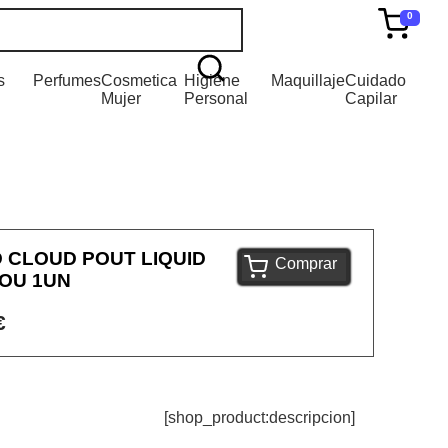
0
s
Perfumes
Cosmetica
Higiene
Maquillaje
Cuidado
Mujer
Personal
Capilar
 CLOUD POUT LIQUID
Comprar
YOU 1UN
€
[shop_product:descripcion]