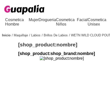
Cosmetica
Mujer
Drogueria
Cosmetica
Facial
Cosmetica
Hombre
Niños
Unisex
Inicio
Maquillaje
Labios
Brillos De Labios
WETN WILD CLOUD POUT 
[shop_product:nombre]
[shop_product:shop_brand:nombre]