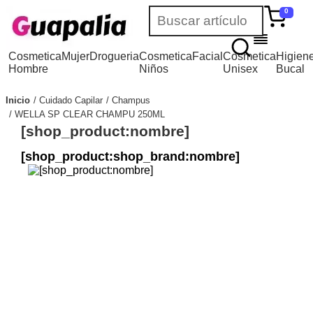
0
Cosmetica
Mujer
Drogueria
Cosmetica
Facial
Cosmetica
Higien
Hombre
Niños
Unisex
Bucal
Inicio
Cuidado Capilar
Champus
WELLA SP CLEAR CHAMPU 250ML
[shop_product:nombre]
[shop_product:shop_brand:nombre]