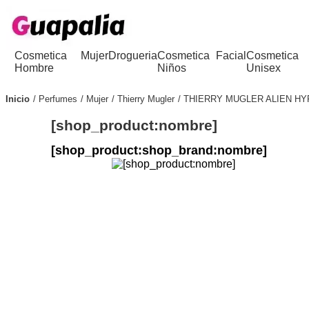
Cosmetica
Mujer
Drogueria
Cosmetica
Facial
Cosmetica
Hombre
Niños
Unisex
Inicio
Perfumes
Mujer
Thierry Mugler
THIERRY MUGLER ALIEN H
[shop_product:nombre]
[shop_product:shop_brand:nombre]