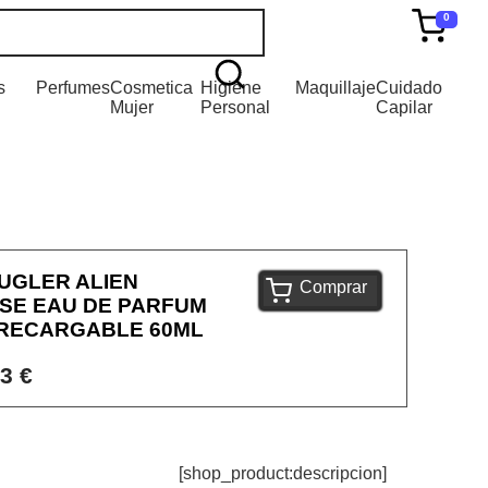
0
s
Perfumes
Cosmetica
Higiene
Maquillaje
Cuidado
Mujer
Personal
Capilar
UGLER ALIEN
Comprar
SE EAU DE PARFUM
 RECARGABLE 60ML
3 €
[shop_product:descripcion]