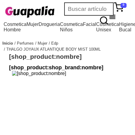
0
Cosmetica
Mujer
Drogueria
Cosmetica
Facial
Cosmetica
Higien
Hombre
Niños
Unisex
Bucal
Inicio
Perfumes
Mujer
Edp
THALGO JOYAUX ATLANTIQUE BODY MIST 100ML
[shop_product:nombre]
[shop_product:shop_brand:nombre]