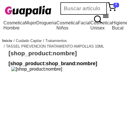
0
Cosmetica
Mujer
Drogueria
Cosmetica
Facial
Cosmetica
Higien
Hombre
Niños
Unisex
Bucal
Inicio
Cuidado Capilar
Tratamientos
TASSEL PREVENCION TRATAMIENTO AMPOLLAS 10ML
[shop_product:nombre]
[shop_product:shop_brand:nombre]