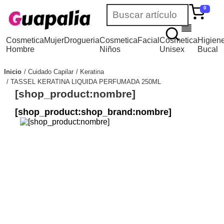
0
Cosmetica
Mujer
Drogueria
Cosmetica
Facial
Cosmetica
Higien
Hombre
Niños
Unisex
Bucal
Inicio
Cuidado Capilar
Keratina
TASSEL KERATINA LIQUIDA PERFUMADA 250ML
[shop_product:nombre]
[shop_product:shop_brand:nombre]