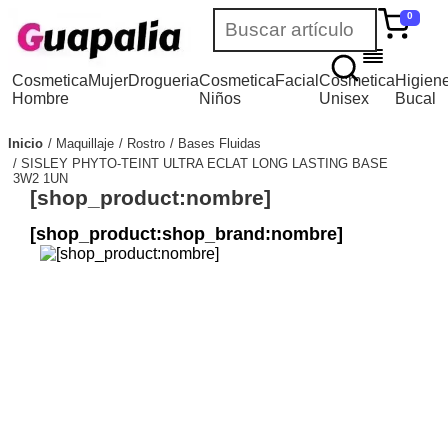
0
Cosmetica
Mujer
Drogueria
Cosmetica
Facial
Cosmetica
Higien
Hombre
Niños
Unisex
Bucal
Inicio
Maquillaje
Rostro
Bases Fluidas
SISLEY PHYTO-TEINT ULTRA ECLAT LONG LASTING BASE
3W2 1UN
[shop_product:nombre]
[shop_product:shop_brand:nombre]