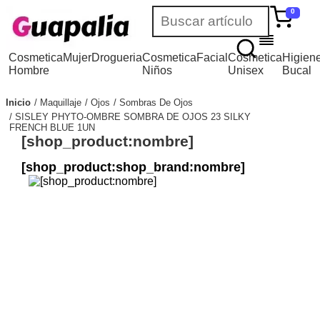
0
Cosmetica
Mujer
Drogueria
Cosmetica
Facial
Cosmetica
Higien
Hombre
Niños
Unisex
Bucal
Inicio
Maquillaje
Ojos
Sombras De Ojos
SISLEY PHYTO-OMBRE SOMBRA DE OJOS 23 SILKY
FRENCH BLUE 1UN
[shop_product:nombre]
[shop_product:shop_brand:nombre]